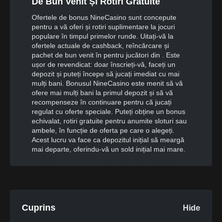
De Bun Venit Și Rotiri Gratuite
Ofertele de bonus NineCasino sunt concepute
pentru a vă oferi și rotiri suplimentare la jocuri
populare în timpul primelor runde. Uitați-vă la
ofertele actuale de cashback, reîncărcare și
pachet de bun venit în pentru jucători din . Este
ușor de revendicat: doar înscrieți-vă, faceți un
depozit și puteți începe să jucați imediat cu mai
mulți bani. Bonusul NineCasino este menit să vă
ofere mai mulți bani la primul depozit și să vă
recompenseze în continuare pentru că jucați
regulat cu oferte speciale. Puteți obține un bonus
echivalat, rotiri gratuite pentru anumite sloturi sau
ambele, în funcție de oferta pe care o alegeți.
Acest lucru va face ca depozitul inițial să meargă
mai departe, oferindu-vă un sold inițial mai mare.
Cuprins
Hide