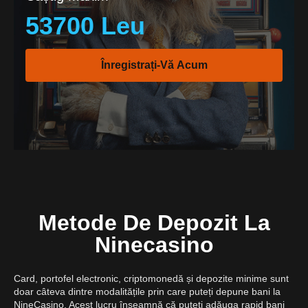
53700 Leu
Înregistrați-Vă Acum
Metode De Depozit La
Ninecasino
Card, portofel electronic, criptomonedă și depozite minime sunt
doar câteva dintre modalitățile prin care puteți depune bani la
NineCasino. Acest lucru înseamnă că puteți adăuga rapid bani