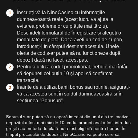
Înscrieți-vă la NineCasino cu informațiile
dumneavoastră reale (acest lucru va ajuta la
evitarea problemelor cu plățile mai târziu).
Deschideți formularul de înregistrare și alegeți o
modalitate de plată. Dacă aveți un cod de cupon,
introduceți-l în câmpul destinat acestuia. Unele
oferte de cod s-ar putea să nu funcționeze după
depozit dacă nu faceți acest pas.
Pentru a utiliza codul promoțional, trebuie mai întâi
să depuneți cel puțin 10 și apoi să confirmați
tranzacția.
Înainte de a utiliza banii bonus sau rotirile, asigurați-
vă că acestea sunt în soldul dumneavoastră și în
secțiunea "Bonusuri".
Bonusul s-ar putea să nu apară imediat din unul din trei motive:
depozitul a fost mai mic de 10, codul promoțional a fost introdus
greșit sau metoda de plată nu a fost eligibilă pentru bonus. În
timpul procesului de depozit, NineCasino vă poate cere să