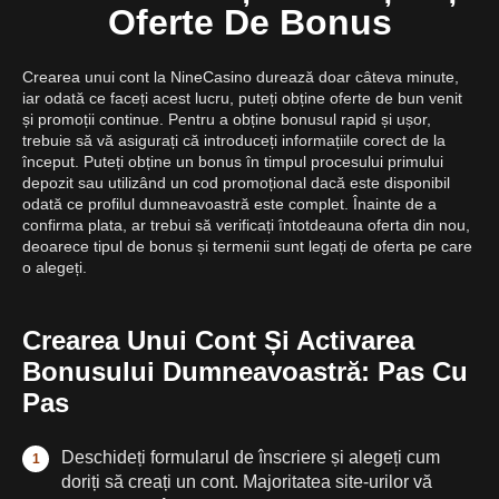
Oferte De Bonus
Crearea unui cont la NineCasino durează doar câteva minute,
iar odată ce faceți acest lucru, puteți obține oferte de bun venit
și promoții continue. Pentru a obține bonusul rapid și ușor,
trebuie să vă asigurați că introduceți informațiile corect de la
început. Puteți obține un bonus în timpul procesului primului
depozit sau utilizând un cod promoțional dacă este disponibil
odată ce profilul dumneavoastră este complet. Înainte de a
confirma plata, ar trebui să verificați întotdeauna oferta din nou,
deoarece tipul de bonus și termenii sunt legați de oferta pe care
o alegeți.
Crearea Unui Cont Și Activarea
Bonusului Dumneavoastră: Pas Cu
Pas
Deschideți formularul de înscriere și alegeți cum
doriți să creați un cont. Majoritatea site-urilor vă