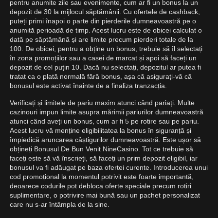
pentru anumite zile sau evenimente, cum ar fi un bonus la un
depozit de 30 la mijlocul săptămânii. Cu ofertele de cashback,
puteți primi înapoi o parte din pierderile dumneavoastră pe o
anumită perioadă de timp. Acest lucru este de obicei calculat o
dată pe săptămână și are limite precum pierderi totale de la
100. De obicei, pentru a obține un bonus, trebuie să îl selectați
în zona promoțiilor sau a casei de marcat și apoi să faceți un
depozit de cel puțin 10. Dacă nu selectați, depozitul ar putea fi
tratat ca o plată normală fără bonus, așa că asigurați-vă că
bonusul este activat înainte de a finaliza tranzacția.
Verificați și limitele de pariu maxim atunci când pariați. Multe
cazinouri impun limite asupra mărimii pariurilor dumneavoastră
atunci când aveți un bonus, cum ar fi 5 pe rotire sau pe pariu.
Acest lucru vă menține eligibilitatea la bonus în siguranță și
împiedică aruncarea câștigurilor dumneavoastră. Este ușor să
obțineți Bonusul De Bun Venit NineCasino. Tot ce trebuie să
faceți este să vă înscrieți, să faceți un prim depozit eligibil, iar
bonusul va fi adăugat pe baza ofertei curente. Introducerea unui
cod promoțional la momentul potrivit este foarte importantă,
deoarece codurile pot debloca oferte speciale precum rotiri
suplimentare, o potrivire mai bună sau un pachet personalizat
care nu s-ar întâmpla de la sine.