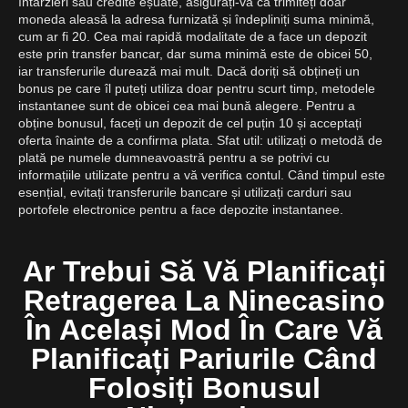
întârzieri sau credite eșuate, asigurați-vă că trimiteți doar
moneda aleasă la adresa furnizată și îndepliniți suma minimă,
cum ar fi 20. Cea mai rapidă modalitate de a face un depozit
este prin transfer bancar, dar suma minimă este de obicei 50,
iar transferurile durează mai mult. Dacă doriți să obțineți un
bonus pe care îl puteți utiliza doar pentru scurt timp, metodele
instantanee sunt de obicei cea mai bună alegere. Pentru a
obține bonusul, faceți un depozit de cel puțin 10 și acceptați
oferta înainte de a confirma plata. Sfat util: utilizați o metodă de
plată pe numele dumneavoastră pentru a se potrivi cu
informațiile utilizate pentru a vă verifica contul. Când timpul este
esențial, evitați transferurile bancare și utilizați carduri sau
portofele electronice pentru a face depozite instantanee.
Ar Trebui Să Vă Planificați
Retragerea La Ninecasino
În Același Mod În Care Vă
Planificați Pariurile Când
Folosiți Bonusul