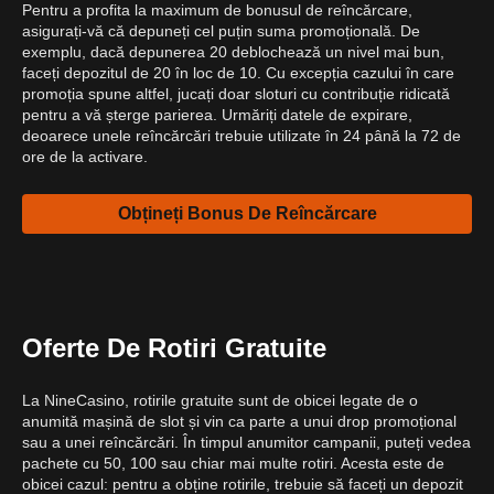
Pentru a profita la maximum de bonusul de reîncărcare,
asigurați-vă că depuneți cel puțin suma promoțională. De
exemplu, dacă depunerea 20 deblochează un nivel mai bun,
faceți depozitul de 20 în loc de 10. Cu excepția cazului în care
promoția spune altfel, jucați doar sloturi cu contribuție ridicată
pentru a vă șterge parierea. Urmăriți datele de expirare,
deoarece unele reîncărcări trebuie utilizate în 24 până la 72 de
ore de la activare.
Obțineți Bonus De Reîncărcare
Oferte De Rotiri Gratuite
La NineCasino, rotirile gratuite sunt de obicei legate de o
anumită mașină de slot și vin ca parte a unui drop promoțional
sau a unei reîncărcări. În timpul anumitor campanii, puteți vedea
pachete cu 50, 100 sau chiar mai multe rotiri. Acesta este de
obicei cazul: pentru a obține rotirile, trebuie să faceți un depozit