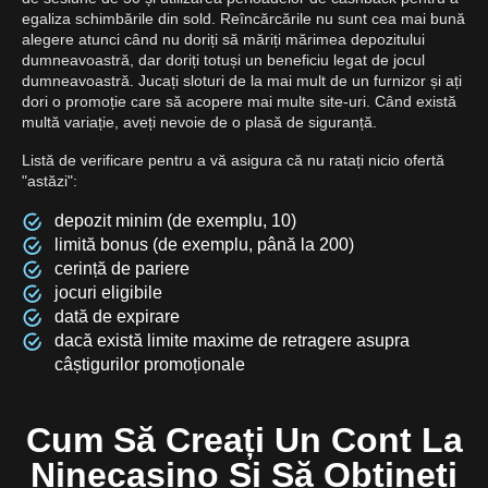
egaliza schimbările din sold. Reîncărcările nu sunt cea mai bună
alegere atunci când nu doriți să măriți mărimea depozitului
dumneavoastră, dar doriți totuși un beneficiu legat de jocul
dumneavoastră. Jucați sloturi de la mai mult de un furnizor și ați
dori o promoție care să acopere mai multe site-uri. Când există
multă variație, aveți nevoie de o plasă de siguranță.
Listă de verificare pentru a vă asigura că nu ratați nicio ofertă
"astăzi":
depozit minim (de exemplu, 10)
limită bonus (de exemplu, până la 200)
cerință de pariere
jocuri eligibile
dată de expirare
dacă există limite maxime de retragere asupra
câștigurilor promoționale
Cum Să Creați Un Cont La
Ninecasino Și Să Obțineți