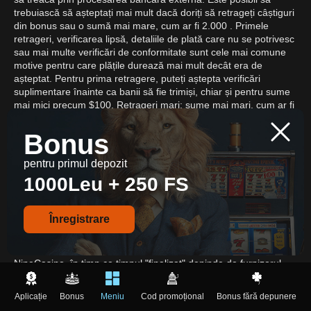
trebuiască să așteptați mai mult dacă doriți să retrageți câștiguri
din bonus sau o sumă mai mare, cum ar fi 2.000 . Primele
retrageri, verificarea lipsă, detaliile de plată care nu se potrivesc
sau mai multe verificări de conformitate sunt cele mai comune
motive pentru care plățile durează mai mult decât era de
așteptat. Pentru prima retragere, puteți aștepta verificări
suplimentare înainte ca banii să fie trimiși, chiar și pentru sume
mai mici precum $100. Retrageri mari: sume mai mari, cum ar fi
$5.000 , pot necesita mai multă revizuire sau pot fi plătite în
părți. Regula pentru fiecare metodă de plată: odată ce
Bonus
NineCasino aprobă tranzacția, fiecare metodă are propriul
interval de timp. Starea bonusului: Dacă cerințele de pariere nu
pentru primul depozit
sunt îndeplinite, retragerea poate fi refuzată sau rambursată la
1000Leu + 250 FS
soldul eligibil. Dacă doriți să finalizați lucrurile rapid, asigurați-vă
că verificați devreme și utilizați aceeași metodă preferată atât
pentru depozite, cât și pentru retrageri dacă puteți. Ca aspect
Înregistrare
practic, așa ar trebui să vă gândiți la proces: mai întâi există
aprobarea internă, iar apoi furnizorul de plăți finalizează livrarea.
Cu alte cuvinte, timpul "în așteptare" este de obicei de partea
NineCasino, în timp ce timpul "finalizat" depinde de furnizorul
dumneavoastră. După ce solicitați o retragere, este de obicei
mai bine să anulați înainte de aprobare și să retrimiteți o cerere
Aplicație
Bonus
Meniu
Cod promoțional
Bonus fără depunere
corectată decât să continuați să faceți cereri noi pentru 50 până