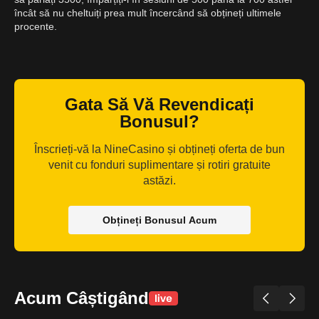
încât să nu cheltuiți prea mult încercând să obțineți ultimele
procente.
Gata Să Vă Revendicați
Bonusul?
Înscrieți-vă la NineCasino și obțineți oferta de bun
venit cu fonduri suplimentare și rotiri gratuite
astăzi.
Obțineți Bonusul Acum
Acum Câștigând